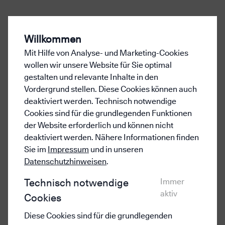
Polestar
Insurance
Willkommen
ein Produkt von
Mit Hilfe von Analyse- und Marketing-Cookies
wollen wir unsere Website für Sie optimal
gestalten und relevante Inhalte in den
Vordergrund stellen. Diese Cookies können auch
Exklusive Kfz-Versicherung
deaktiviert werden. Technisch notwendige
Cookies sind für die grundlegenden Funktionen
für Ihren Polestar
der Website erforderlich und können nicht
deaktiviert werden. Nähere Informationen finden
Damit Ihr Polestar schon ab dem 1. Tag ideal abgesichert
Sie im
Impressum
und in unseren
ist, bieten wir mit
Datenschutzhinweisen
.
exklusiven Kfz-Versicherungspaketen den passenden
Immer
Technisch notwendige
Schutz. Berechnen und
aktiv
beantragen Sie Ihren Versicherungsschutz ganz einfach
Cookies
online.
Diese Cookies sind für die grundlegenden